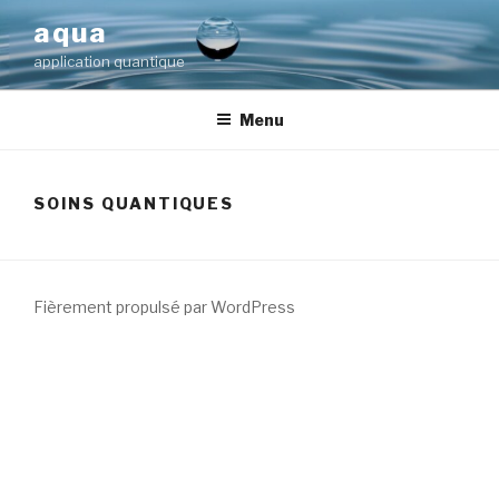
Aller
aqua
au
application quantique
contenu
principal
Menu
SOINS QUANTIQUES
Fièrement propulsé par WordPress