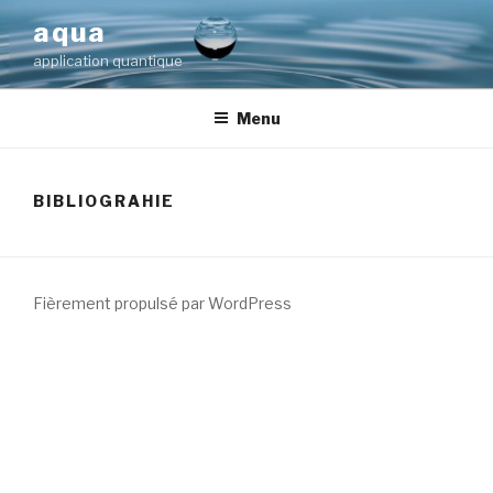
Aller
aqua
au
application quantique
contenu
principal
Menu
BIBLIOGRAHIE
Fièrement propulsé par WordPress