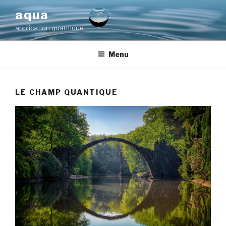
Aller
aqua
au
application quantique
contenu
principal
Menu
LE CHAMP QUANTIQUE